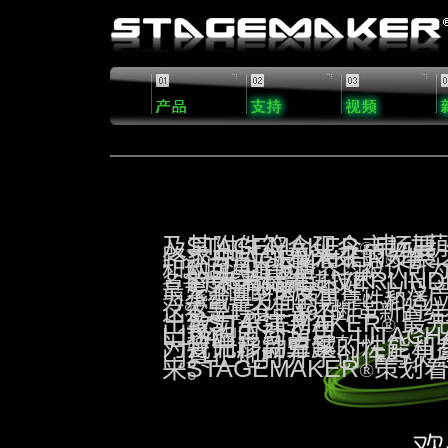
STAGEMAKER
电动葫芦及其附件符合现今市场要
®
STAGEMAKER
求并引领着未来的发展之路。
电
®
动葫芦在全世界均被认可为舞台和巡回
演出设备
VERLIND
的未来标准。
着最先进技术、
之名字代表
毫不让步的安全性，以及产品在最大范围
的速度和
的可靠性和适应能力。
承载量方
面
150
这不是巧合，
这是
年来
1975
不断革新的结
STAGEMAKER
最先推出致力于演艺
市
年
®
LITACHAIN L104
场的电动葫芦–
型。
我们产品卓越的性能和参数为灯光移动方案
创作与灵感之门。
真正地打开了
STAGEMAKER
策划着未来。
®